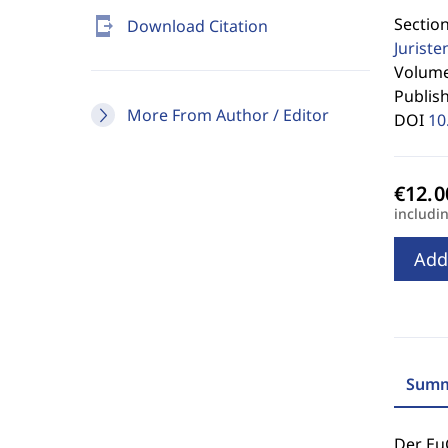
Section
send_to_mobile
Download Citation
Jurist
Volume 
Publis
More From Author / Editor
DOI
10
includi
Add
Summ
Der Eu