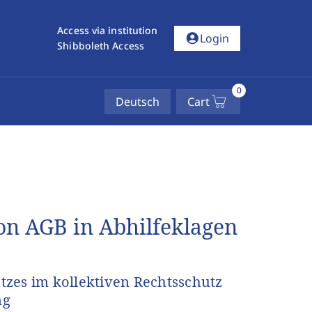
Access via institution
account_circle
Login
Shibboleth Access
0
Deutsch
Cart
on AGB in Abhilfeklagen
tzes im kollektiven Rechtsschutz
ng