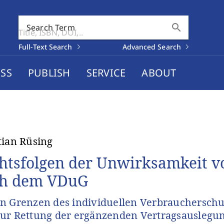
search
Search Term
Full-Text Search
Advanced Search
SS
PUBLISH
SERVICE
ABOUT
tian Rüsing
htsfolgen der Unwirksamkeit v
h dem VDuG
n Grenzen des individuellen Verbraucherschu
ur Rettung der ergänzenden Vertragsauslegu