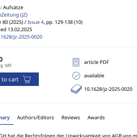
: Aufsätze
enZeitung
(JZ)
80 (2025) /
Issue 4
,
pp. 129-138 (10)
hed 13.02.2025
.1628/jz-2025-0020
article PDF
ng VAT
available
 to cart
10.1628/jz-2025-0020
ary
Authors/Editors
Reviews
Awards
GH hat die Rechtsfolgen der Unwirksamkeit von AGB von 