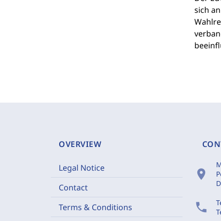
sich an
Wahlre
verban
beeinf
OVERVIEW
CON
M
Legal Notice
location_on
P
D
Contact
T
phone
Terms & Conditions
T