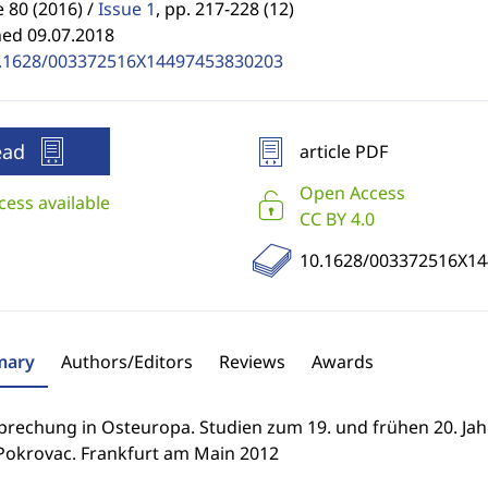
80 (2016) /
Issue 1
,
pp. 217-228 (12)
hed 09.07.2018
.1628/003372516X14497453830203
ead
article PDF
Open Access
cess available
CC BY 4.0
10.1628/003372516X1
ary
Authors/Editors
Reviews
Awards
prechung in Osteuropa. Studien zum 19. und frühen 20. Jah
Pokrovac. Frankfurt am Main 2012