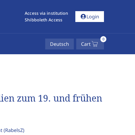
Access via institution
account_circle
Login
Shibboleth Access
0
Deutsch
Cart
dien zum 19. und frühen
ht
(RabelsZ)