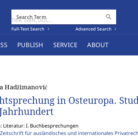
search
Search Term
Full-Text Search
Advanced Search
SS
PUBLISH
SERVICE
ABOUT
ša Hadžimanović
htsprechung in Osteuropa. Stu
 Jahrhundert
: Literatur: I. Buchbesprechungen
Zeitschrift für ausländisches und internationales Privatrec