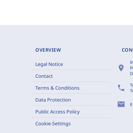
OVERVIEW
CON
M
Legal Notice
location_on
P
D
Contact
T
phone
Terms & Conditions
T
Data Protection
mail
E
Public Access Policy
Cookie-Settings