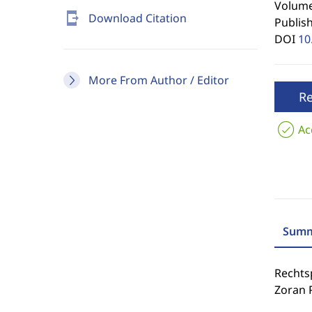
Volume 
send_to_mobile
Download Citation
Publis
DOI
10
More From Author / Editor
R
Ac
Summ
Rechts
Zoran 