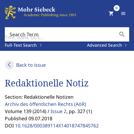
0
shopping_cart
menu
search
Search Term
Full-Text Search
Advanced Search
Back to issue
Redaktionelle Notiz
Section: Redaktionelle Notizen
Archiv des öffentlichen Rechts
(AöR)
Volume 139 (2014) /
Issue 2
,
pp. 327 (1)
Published 09.07.2018
DOI
10.1628/000389114X14018747845762