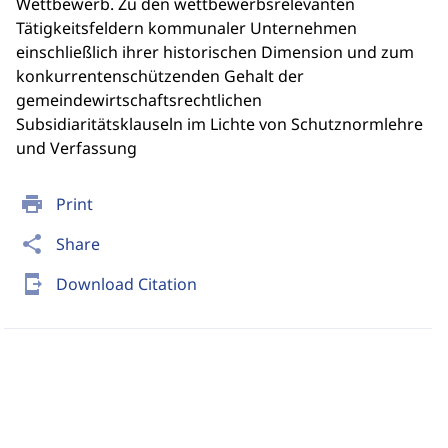
Wettbewerb. Zu den wettbewerbsrelevanten
Tätigkeitsfeldern kommunaler Unternehmen
einschließlich ihrer historischen Dimension und zum
konkurrentenschützenden Gehalt der
gemeindewirtschaftsrechtlichen
Subsidiaritätsklauseln im Lichte von Schutznormlehre
und Verfassung
print
Print
share
Share
send_to_mobile
Download Citation