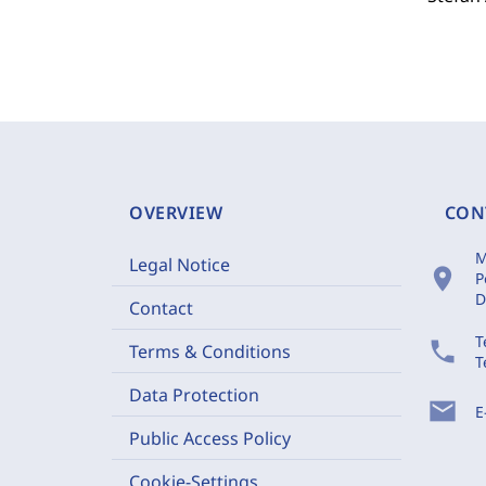
OVERVIEW
CON
M
Legal Notice
location_on
P
D
Contact
T
phone
Terms & Conditions
T
Data Protection
mail
E
Public Access Policy
Cookie-Settings