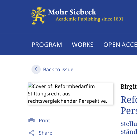
PROGRAM
WORKS
OPEN ACCE
Back to issue
Birgi
Ref
Per
print
Print
Stell
Ständ
share
Share