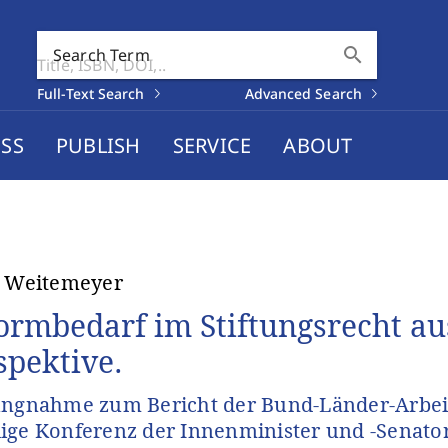
search
Search Term
Full-Text Search
Advanced Search
SS
PUBLISH
SERVICE
ABOUT
t Weitemeyer
ormbedarf im Stiftungsrecht au
spektive.
ungnahme zum Bericht der Bund-Länder-Arbeit
ige Konferenz der Innenminister und -Senato