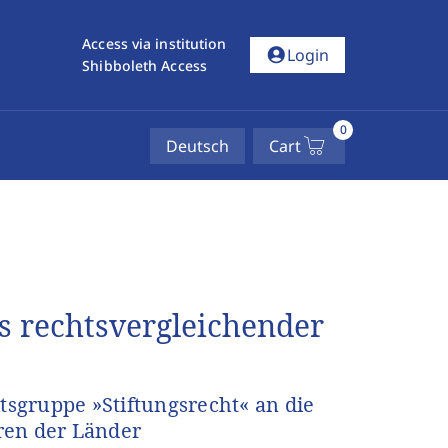
Access via institution
account_circle
Login
Shibboleth Access
0
Deutsch
Cart
s rechtsvergleichender
sgruppe »Stiftungsrecht« an die
ren der Länder