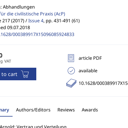
n: Abhandlungen
für die civilistische Praxis
(AcP)
 217 (2017) /
Issue 4
,
pp. 431-491 (61)
hed 09.07.2018
.1628/000389917X15096085924833
article PDF
ng VAT
available
 to cart
10.1628/000389917X1
ary
Authors/Editors
Reviews
Awards
Arnold: Vertrag und Verteilung