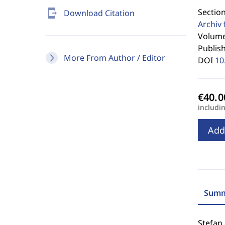
Sectio
send_to_mobile
Download Citation
Archiv 
Volume
Publis
More From Author / Editor
DOI
10
includi
Add
Summ
Stefan 