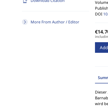
send_to_mobile
Download Citation
Volume 
Publis
DOI
10
More From Author / Editor
includi
Add
Summ
Dieser 
Barnaba
wird be