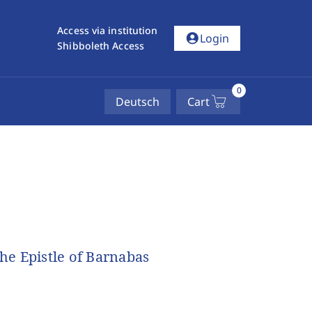
Access via institution
account_circle
Login
Shibboleth Access
0
Deutsch
Cart
the Epistle of Barnabas