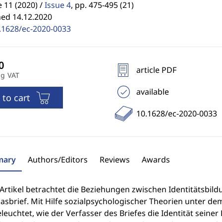
11 (2020) /
Issue 4
,
pp. 475-495 (21)
hed 14.12.2020
.1628/ec-2020-0033
article PDF
ng VAT
available
 to cart
10.1628/ec-2020-0033
ary
Authors/Editors
Reviews
Awards
Artikel betrachtet die Beziehungen zwischen Identitätsbild
sbrief. Mit Hilfe sozialpsychologischer Theorien unter de
leuchtet, wie der Verfasser des Briefes die Identität seiner 