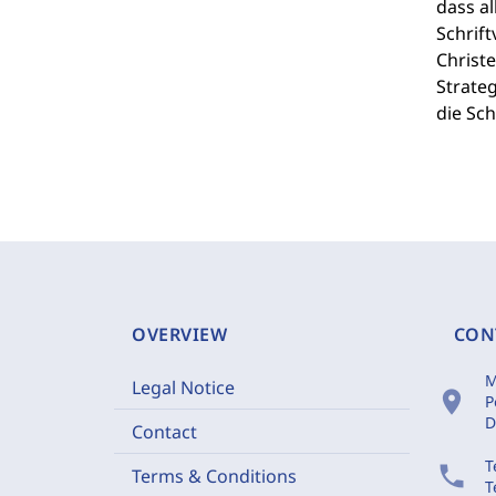
dass al
Schrift
Christe
Strateg
die Sch
OVERVIEW
CON
M
Legal Notice
location_on
P
D
Contact
T
phone
Terms & Conditions
T