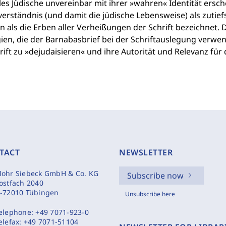
les Jüdische unvereinbar mit ihrer »wahren« Identität ersche
verständnis (und damit die jüdische Lebensweise) als zutief
n als die Erben aller Verheißungen der Schrift bezeichnet. 
ien, die der Barnabasbrief bei der Schriftauslegung verwend
rift zu »dejudaisieren« und ihre Autorität und Relevanz für
TACT
NEWSLETTER
ohr Siebeck GmbH & Co. KG
Subscribe now
ostfach 2040
-72010 Tübingen
Unsubscribe here
elephone:
+49 7071-923-0
elefax:
+49 7071-51104