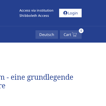
Access via institution
account_circle
Login
Shibboleth Access
0
Deutsch
Cart
 - eine grundlegende
re