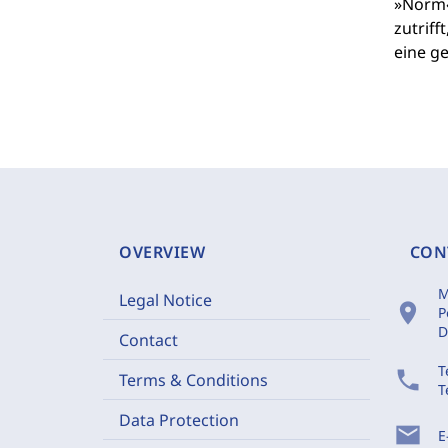
»Norm« 
zutrif
eine g
OVERVIEW
CON
M
Legal Notice
location_on
P
D
Contact
T
phone
Terms & Conditions
T
Data Protection
mail
E