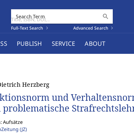
search
Search Term
Full-Text Search
Advanced Search
SS
PUBLISH
SERVICE
ABOUT
Dietrich Herzberg
ktionsnorm und Verhaltensnorm
 problematische Strafrechtsleh
: Aufsätze
enZeitung
(JZ)