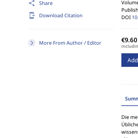
Volume 
share
Share
Publis
send_to_mobile
Download Citation
DOI
10
More From Author / Editor
includi
Add
Summ
Die mei
Üblich
wissens