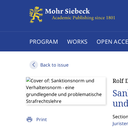
PROGRAM
WORKS
OPEN ACCE
Back to issue
Rolf 
San
und
Section
print
Print
Jurist