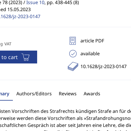
78 (2023) /
Issue 10
,
pp. 438-445 (8)
hed 15.05.2023
.1628/jz-2023-0147
article PDF
ng VAT
available
 to cart
10.1628/jz-2023-0147
ary
Authors/Editors
Reviews
Awards
sten Vorschriften des Strafrechts kündigen Strafe an für de
erweise werden diese Vorschriften als »Strafandrohungsno
chaftlichen Gespräch ist aber seit Jahren eine Lehre, die di