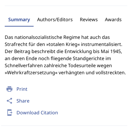
Summary
Authors/Editors
Reviews
Awards
Das nationalsozialistische Regime hat auch das
Strafrecht für den »totalen Krieg« instrumentalisiert.
Der Beitrag beschreibt die Entwicklung bis Mai 1945,
an deren Ende noch fliegende Standgerichte im
Schnellverfahren zahlreiche Todesurteile wegen
»Wehrkraftzersetzung« verhängten und vollstreckten.
print
Print
share
Share
send_to_mobile
Download Citation