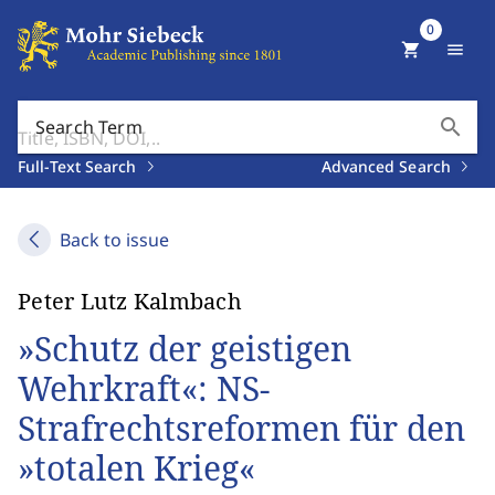
0
shopping_cart
menu
search
Search Term
Full-Text Search
Advanced Search
Back to issue
Peter Lutz Kalmbach
»Schutz der geistigen
Wehrkraft«: NS-
Strafrechtsreformen für den
»totalen Krieg«