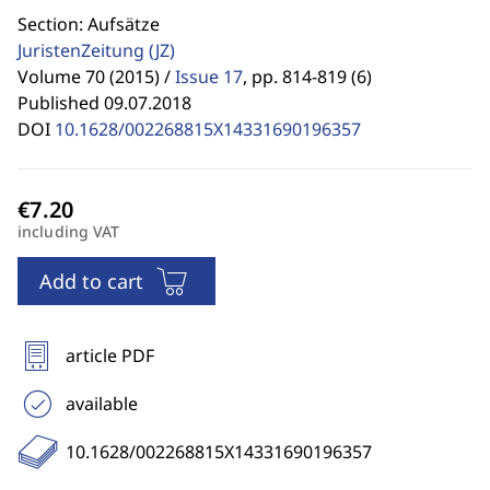
Section: Aufsätze
JuristenZeitung
(JZ)
Volume 70 (2015) /
Issue 17
,
pp. 814-819 (6)
Published 09.07.2018
DOI
10.1628/002268815X14331690196357
including VAT
Add to cart
article PDF
available
10.1628/002268815X14331690196357