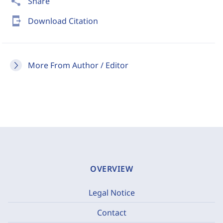
share
Share
send_to_mobile
Download Citation
More From Author / Editor
OVERVIEW
Legal Notice
Contact