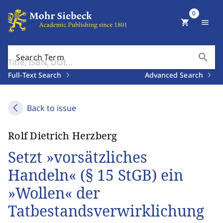
0
shopping_cart
menu
search
Search Term
Full-Text Search
Advanced Search
Back to issue
Rolf Dietrich Herzberg
Setzt »vorsätzliches
Handeln« (§ 15 StGB) ein
»Wollen« der
Tatbestandsverwirklichung