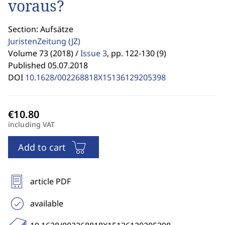
voraus?
Section: Aufsätze
JuristenZeitung
(JZ)
Volume 73 (2018) /
Issue 3
,
pp. 122-130 (9)
Published 05.07.2018
DOI
10.1628/002268818X15136129205398
including VAT
Add to cart
article PDF
available