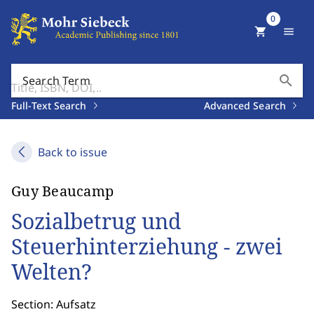
0
shopping_cart
menu
search
Search Term
Full-Text Search
Advanced Search
Back to issue
Guy Beaucamp
Sozialbetrug und
Steuerhinterziehung - zwei
Welten?
Section: Aufsatz