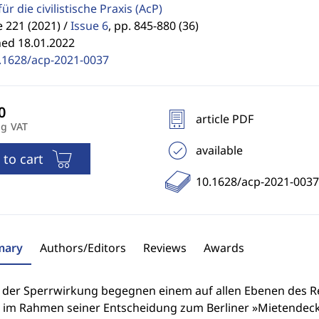
für die civilistische Praxis
(AcP)
 221 (2021) /
Issue 6
,
pp. 845-880 (36)
hed 18.01.2022
.1628/acp-2021-0037
article PDF
ng VAT
available
 to cart
10.1628/acp-2021-0037
ary
Authors/Editors
Reviews
Awards
 der Sperrwirkung begegnen einem auf allen Ebenen des Rec
 im Rahmen seiner Entscheidung zum Berliner »Mietendeckel