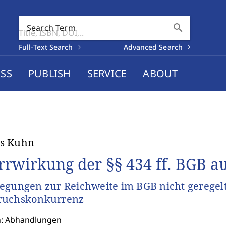
search
Search Term
Full-Text Search
Advanced Search
SS
PUBLISH
SERVICE
ABOUT
s Kuhn
rrwirkung der §§ 434 ff. BGB 
egungen zur Reichweite im BGB nicht geregel
ruchskonkurrenz
n: Abhandlungen