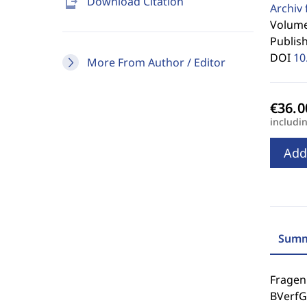
send_to_mobile
Download Citation
Archiv 
Volume
Publis
DOI
10
More From Author / Editor
includi
Add
Summ
Fragen
BVerfG