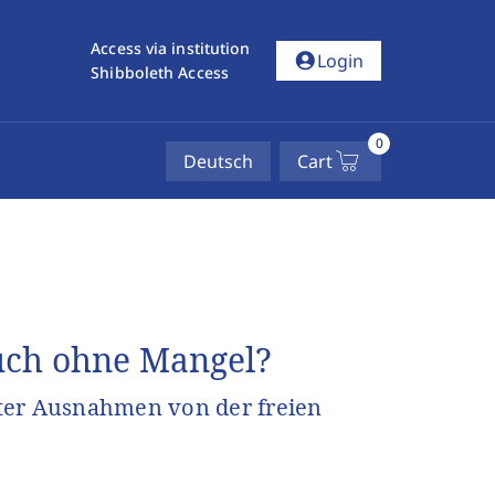
Access via institution
account_circle
Login
Shibboleth Access
0
Deutsch
Cart
auch ohne Mangel?
ter Ausnahmen von der freien