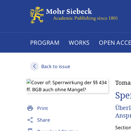
PROGRAM
WORKS
OPEN ACCE
Back to issue
Toma
Spe
Überl
print
Print
Ansp
share
Share
Sectio