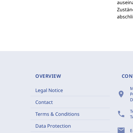
ausein
Zuständ
abschl
OVERVIEW
CON
M
Legal Notice
location_on
P
D
Contact
T
phone
Terms & Conditions
T
Data Protection
mail
E