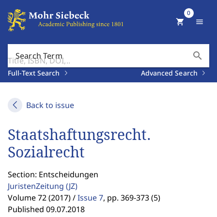
0
shopping_cart
menu
search
Search Term
Full-Text Search
Advanced Search
Back to issue
Staatshaftungsrecht.
Sozialrecht
Section: Entscheidungen
JuristenZeitung
(JZ)
Volume 72 (2017) /
Issue 7
,
pp. 369-373 (5)
Published 09.07.2018