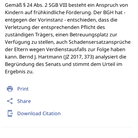
Gemäß § 24 Abs. 2 SGB VIII besteht ein Anspruch von
Kindern auf frühkindliche Förderung. Der BGH hat -
entgegen der Vorinstanz - entschieden, dass die
Verletzung der entsprechenden Pflicht des
zuständigen Trägers, einen Betreuungsplatz zur
Verfügung zu stellen, auch Schadensersatzansprüche
der Eltern wegen Verdienstausfalls zur Folge haben
kann. Bernd J. Hartmann (JZ 2017, 373) analysiert die
Begründung des Senats und stimmt dem Urteil im
Ergebnis zu.
print
Print
share
Share
send_to_mobile
Download Citation