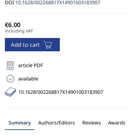
DOI
10.1628/002268817X14901003183907
including VAT
Add to cart
article PDF
available
10.1628/002268817X14901003183907
Summary
Authors/Editors
Reviews
Awards