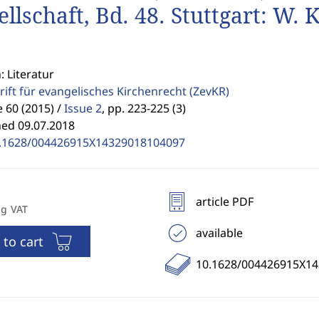
ellschaft, Bd. 48. Stuttgart: W
: Literatur
rift für evangelisches Kirchenrecht
(ZevKR)
60 (2015) /
Issue 2
,
pp. 223-225 (3)
hed 09.07.2018
.1628/004426915X14329018104097
article PDF
ng VAT
available
 to cart
10.1628/004426915X1