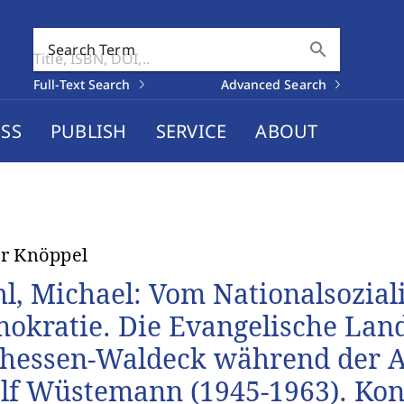
search
Search Term
Full-Text Search
Advanced Search
SS
PUBLISH
SERVICE
ABOUT
r Knöppel
hl, Michael: Vom Nationalsozial
okratie. Die Evangelische Lan
hessen-Waldeck während der Am
lf Wüstemann (1945-1963). Kon