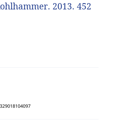
. Kohlhammer. 2013. 452
4329018104097