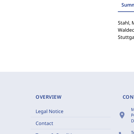
Summ
Stahl,
Waldec
Stuttga
OVERVIEW
CON
M
Legal Notice
location_on
P
D
Contact
T