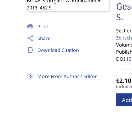
Ges
S.
print
Print
Section
Zeitsch
share
Share
Volume 
send_to_mobile
Download Citation
Publis
DOI
10
More From Author / Editor
includi
Add