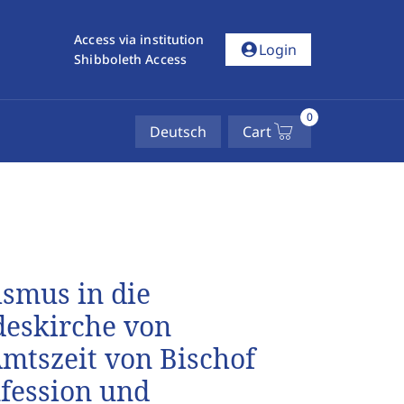
Access via institution
account_circle
Login
Shibboleth Access
0
Deutsch
Cart
ismus in die
deskirche von
tszeit von Bischof
fession und