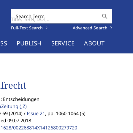
search
Search Term
Full-Text Search
Advanced Search
SS
PUBLISH
SERVICE
ABOUT
afrecht
n: Entscheidungen
enZeitung
(JZ)
69 (2014) /
Issue 21
,
pp. 1060-1064 (5)
hed 09.07.2018
.1628/002268814X14126800279720