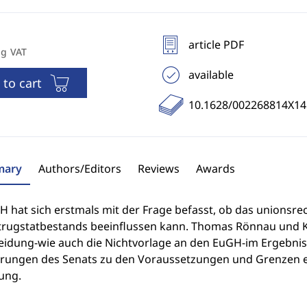
article PDF
ng VAT
available
 to cart
10.1628/002268814X1
ary
Authors/Editors
Reviews
Awards
 hat sich erstmals mit der Frage befasst, ob das unionsrec
trugstatbestands beeinflussen kann. Thomas Rönnau und Kil
idung-wie auch die Nichtvorlage an den EuGH-im Ergebnis für
rungen des Senats zu den Voraussetzungen und Grenzen 
ung.