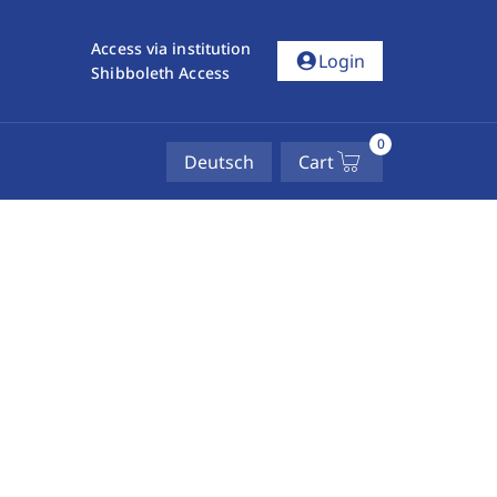
Access via institution
account_circle
Login
Shibboleth Access
0
Deutsch
Cart