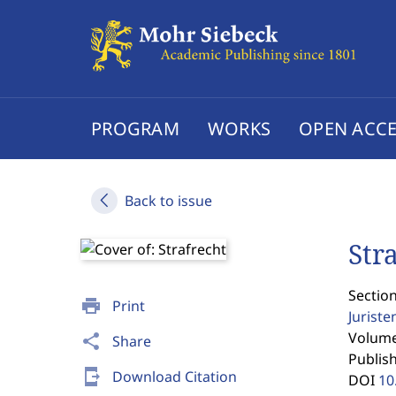
PROGRAM
WORKS
OPEN ACCE
Back to issue
Str
Sectio
print
Print
Jurist
Volume 
share
Share
Publis
send_to_mobile
Download Citation
DOI
10