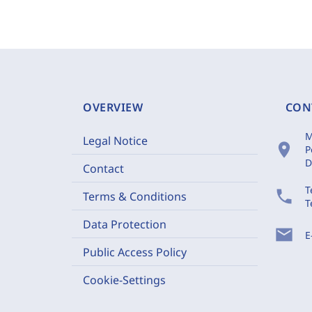
OVERVIEW
CON
M
Legal Notice
location_on
P
D
Contact
T
phone
Terms & Conditions
T
Data Protection
mail
E
Public Access Policy
Cookie-Settings