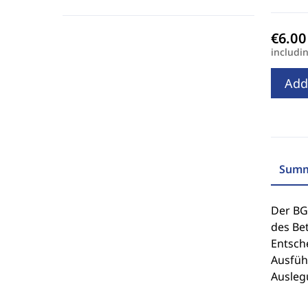
includi
Add
Summ
Der BGH
des Be
Entsche
Ausfüh
Ausleg