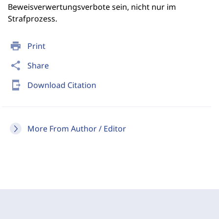
Beweisverwertungsverbote sein, nicht nur im
Strafprozess.
print
Print
share
Share
send_to_mobile
Download Citation
More From Author / Editor