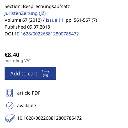
Section: Besprechungsaufsatz
JuristenZeitung
(JZ)
Volume 67 (2012) /
Issue 11
,
pp. 561-567 (7)
Published 09.07.2018
DOI
10.1628/002268812800785472
including VAT
Add to cart
article PDF
available
10.1628/002268812800785472