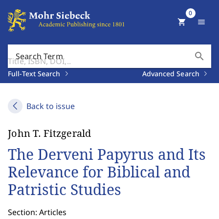
0
shopping_cart
menu
search
Search Term
Full-Text Search
Advanced Search
Back to issue
John T. Fitzgerald
The Derveni Papyrus and Its
Relevance for Biblical and
Patristic Studies
Section: Articles