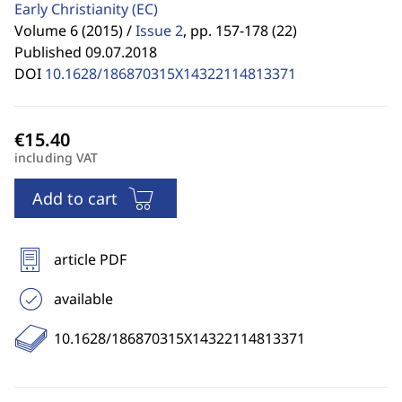
Early Christianity
(EC)
Volume 6 (2015) /
Issue 2
,
pp. 157-178 (22)
Published 09.07.2018
DOI
10.1628/186870315X14322114813371
including VAT
Add to cart
article PDF
available
10.1628/186870315X14322114813371