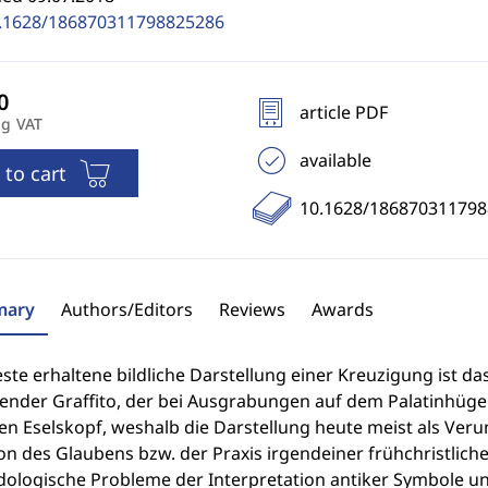
.1628/186870311798825286
article PDF
ng VAT
available
 to cart
10.1628/18687031179
ary
Authors/Editors
Reviews
Awards
este erhaltene bildliche Darstellung einer Kreuzigung ist das
nder Graffito, der bei Ausgrabungen auf dem Palatinhüge
en Eselskopf, weshalb die Darstellung heute meist als Verun
on des Glaubens bzw. der Praxis irgendeiner frühchristlich
ologische Probleme der Interpretation antiker Symbole und