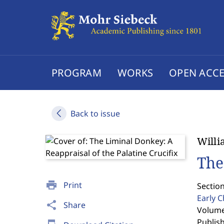
PROGRAM
WORKS
OPEN ACCE
Back to issue
Willi
The
print
Print
Section
Early C
share
Share
Volume 
Publis