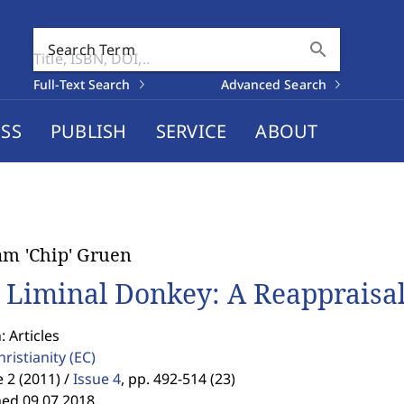
search
Search Term
Full-Text Search
Advanced Search
SS
PUBLISH
SERVICE
ABOUT
am 'Chip' Gruen
 Liminal Donkey: A Reappraisal 
: Articles
hristianity
(EC)
2 (2011) /
Issue 4
,
pp. 492-514 (23)
hed 09.07.2018