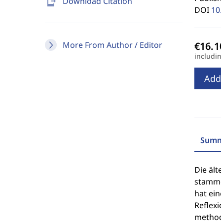
send_to_mobile
Download Citation
DOI
10
More From Author / Editor
includi
Add
Summ
Die ält
stamme
hat ein
Reflexi
method