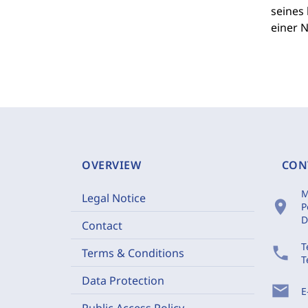
seines 
einer 
OVERVIEW
CON
M
Legal Notice
location_on
P
D
Contact
T
phone
Terms & Conditions
T
Data Protection
mail
E
Public Access Policy