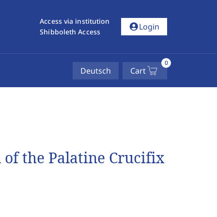
Access via institution
account_circle
Login
Shibboleth Access
0
Deutsch
Cart
of the Palatine Crucifix