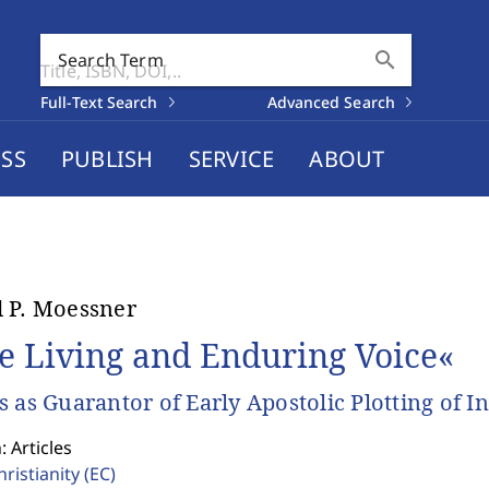
search
Search Term
Full-Text Search
Advanced Search
SS
PUBLISH
SERVICE
ABOUT
 P. Moessner
e Living and Enduring Voice«
s as Guarantor of Early Apostolic Plotting of I
: Articles
hristianity
(EC)