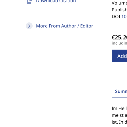
send_to_mobile
Download Citation
Volume 
Publis
DOI
10
More From Author / Editor
includi
Add
Summ
Im Hel
meist a
ist. I