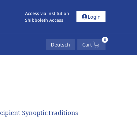
Access via institution
account_circle
Login
Shibboleth Access
0
Deutsch
Cart
ncipient SynopticTraditions