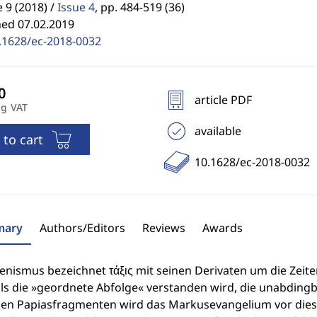
9 (2018) /
Issue 4
,
pp. 484-519 (36)
hed 07.02.2019
.1628/ec-2018-0032
article PDF
ng VAT
available
 to cart
10.1628/ec-2018-0032
ary
Authors/Editors
Reviews
Awards
lenismus bezeichnet τάξις mit seinen Derivaten um die Zei
ls die »geordnete Abfolge« verstanden wird, die unabdingb
n den Papiasfragmenten wird das Markusevangelium vor diese