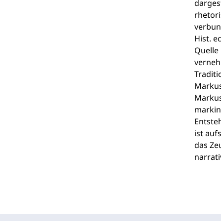
darges
rhetori
verbun
Hist. e
Quelle
vernehm
Tradit
Markus
Markus
markin
Entste
ist auf
das Ze
narrati