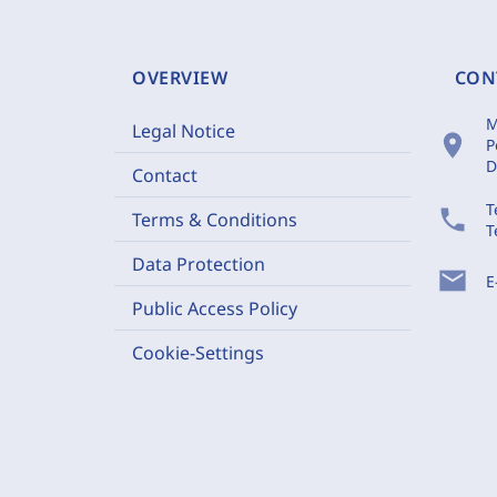
OVERVIEW
CON
M
Legal Notice
location_on
P
D
Contact
T
phone
Terms & Conditions
T
Data Protection
mail
E
Public Access Policy
Cookie-Settings