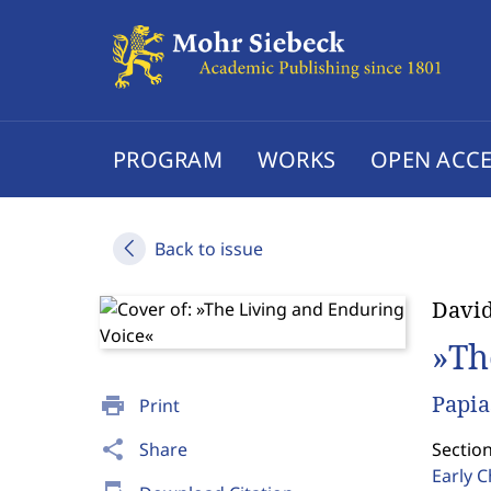
PROGRAM
WORKS
OPEN ACCE
Back to issue
David
»Th
Papia
print
Print
share
Share
Section
Early C