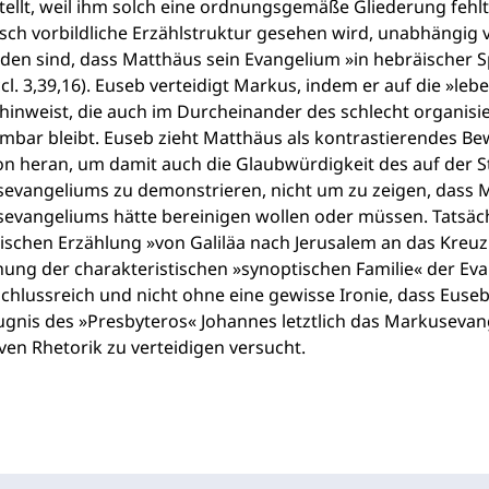
tellt, weil ihm solch eine ordnungsgemäße Gliederung feh
sch vorbildliche Erzählstruktur gesehen wird, unabhängig 
den sind, dass Matthäus sein Evangelium »in hebräischer 
ccl. 3,39,16). Euseb verteidigt Markus, indem er auf die »l
 hinweist, die auch im Durcheinander des schlecht organi
bar bleibt. Euseb zieht Matthäus als kontrastierendes Bewe
ion heran, um damit auch die Glaubwürdigkeit des auf der 
evangeliums zu demonstrieren, nicht um zu zeigen, dass M
evangeliums hätte bereinigen wollen oder müssen. Tatsäch
ischen Erzählung »von Galiläa nach Jerusalem an das Kreuz
hung der charakteristischen »synoptischen Familie« der Ev
schlussreich und nicht ohne eine gewisse Ironie, dass Euse
ugnis des »Presbyteros« Johannes letztlich das Markusevan
ven Rhetorik zu verteidigen versucht.