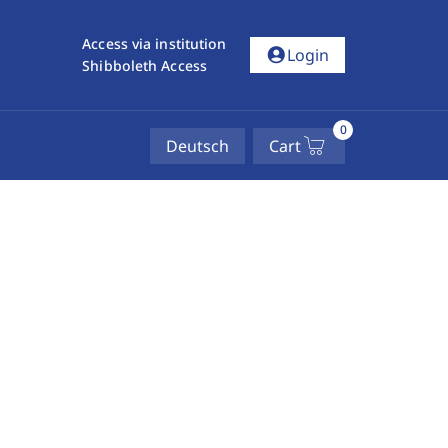
Access via institution
account_circle
Login
Shibboleth Access
0
Deutsch
Cart