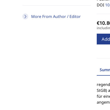
DOI
10
More From Author / Editor
includi
Add
Summ
regend
StGB) a
für ei
angeme