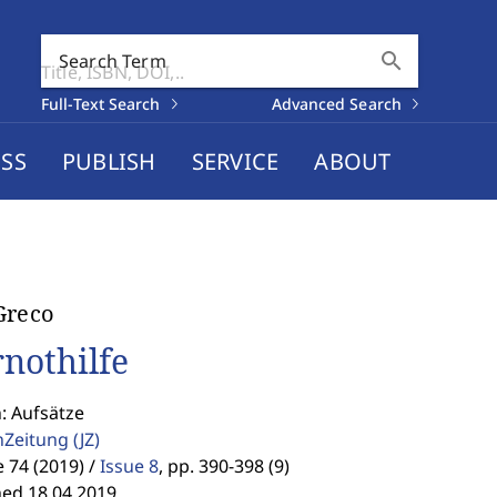
search
Search Term
Full-Text Search
Advanced Search
SS
PUBLISH
SERVICE
ABOUT
Greco
rnothilfe
: Aufsätze
enZeitung
(JZ)
74 (2019) /
Issue 8
,
pp. 390-398 (9)
hed 18.04.2019