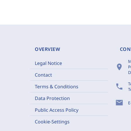
OVERVIEW
CON
M
Legal Notice
location_on
P
D
Contact
T
phone
Terms & Conditions
T
Data Protection
mail
E
Public Access Policy
Cookie-Settings