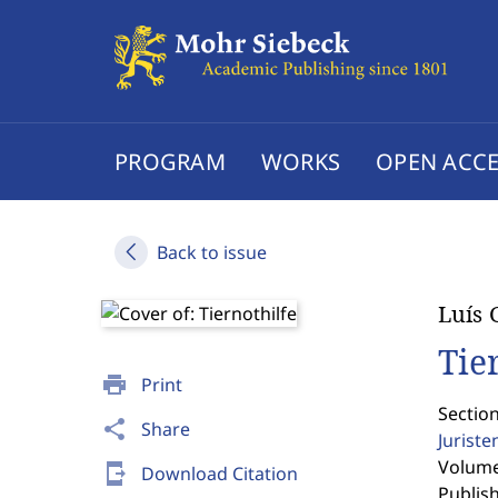
PROGRAM
WORKS
OPEN ACCE
Back to issue
Luís 
Tie
print
Print
Section
share
Share
Jurist
Volume 
send_to_mobile
Download Citation
Publis