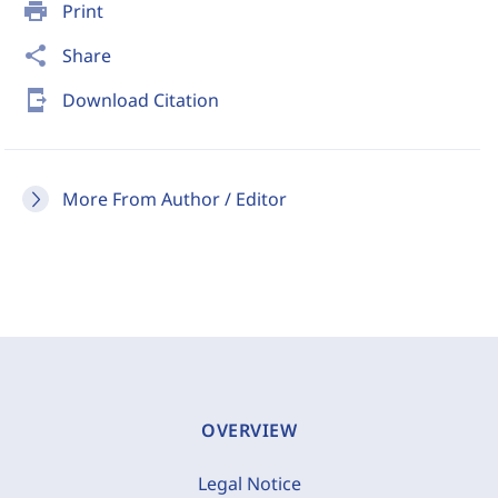
print
Print
share
Share
send_to_mobile
Download Citation
More From Author / Editor
OVERVIEW
Legal Notice