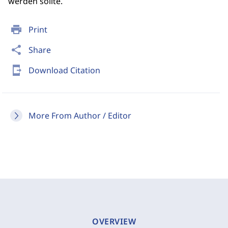
werden sollte.
print
Print
share
Share
send_to_mobile
Download Citation
More From Author / Editor
OVERVIEW