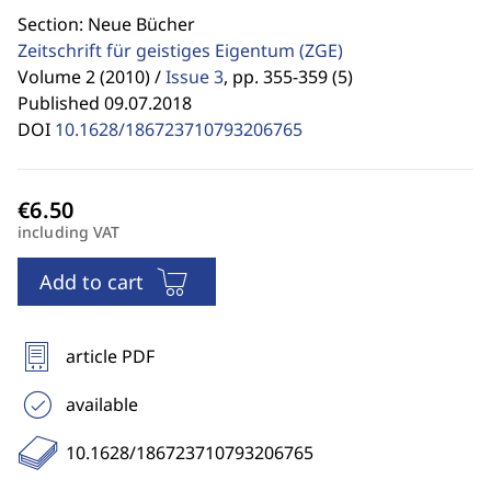
Section: Neue Bücher
Zeitschrift für geistiges Eigentum
(ZGE)
Volume 2 (2010) /
Issue 3
,
pp. 355-359 (5)
Published 09.07.2018
DOI
10.1628/186723710793206765
including VAT
Add to cart
article PDF
available
10.1628/186723710793206765