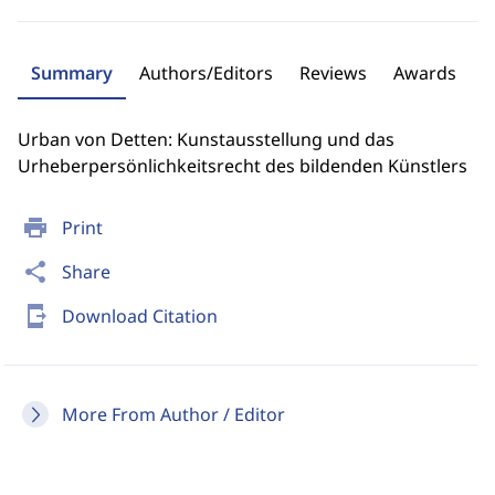
Summary
Authors/Editors
Reviews
Awards
Urban von Detten: Kunstausstellung und das
Urheberpersönlichkeitsrecht des bildenden Künstlers
print
Print
share
Share
send_to_mobile
Download Citation
More From Author / Editor