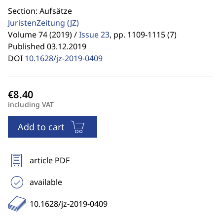
Section: Aufsätze
JuristenZeitung
(JZ)
Volume 74 (2019) /
Issue 23
,
pp. 1109-1115 (7)
Published 03.12.2019
DOI
10.1628/jz-2019-0409
including VAT
Add to cart
article PDF
available
10.1628/jz-2019-0409