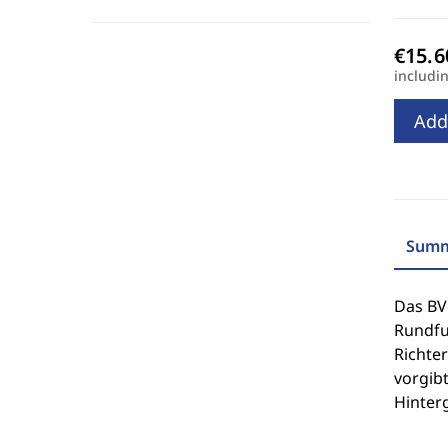
includi
Add
Summ
Das BV
Rundfu
Richte
vorgibt
Hinter