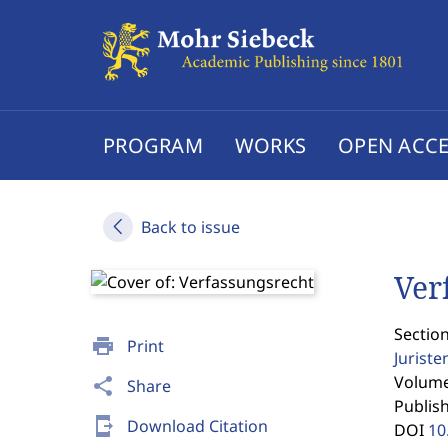
PROGRAM
WORKS
OPEN ACCE
Back to issue
Ver
Sectio
print
Print
Jurist
Volume 
share
Share
Publis
send_to_mobile
Download Citation
DOI
10