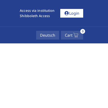
Access via institution
account_circle
Login
Shibboleth Access
0
Deutsch
Cart