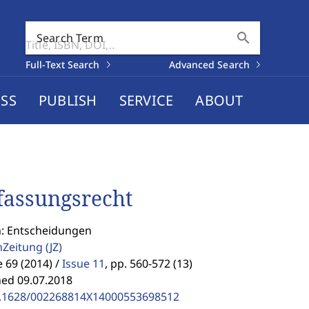
search
Search Term
Full-Text Search
Advanced Search
SS
PUBLISH
SERVICE
ABOUT
fassungsrecht
n: Entscheidungen
enZeitung
(JZ)
69 (2014) /
Issue 11
,
pp. 560-572 (13)
hed 09.07.2018
.1628/002268814X14000553698512