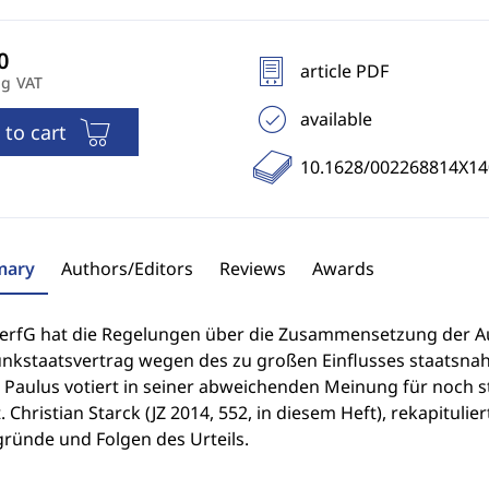
article PDF
ng VAT
available
 to cart
10.1628/002268814X1
ary
Authors/Editors
Reviews
Awards
erfG hat die Regelungen über die Zusammensetzung der A
nkstaatsvertrag wegen des zu großen Einflusses staatsnahe
r Paulus votiert in seiner abweichenden Meinung für noch s
. Christian Starck (JZ 2014, 552, in diesem Heft), rekapitul
gründe und Folgen des Urteils.