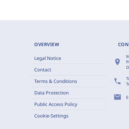
OVERVIEW
CON
M
Legal Notice
location_on
P
D
Contact
T
phone
Terms & Conditions
T
Data Protection
mail
E
Public Access Policy
Cookie-Settings