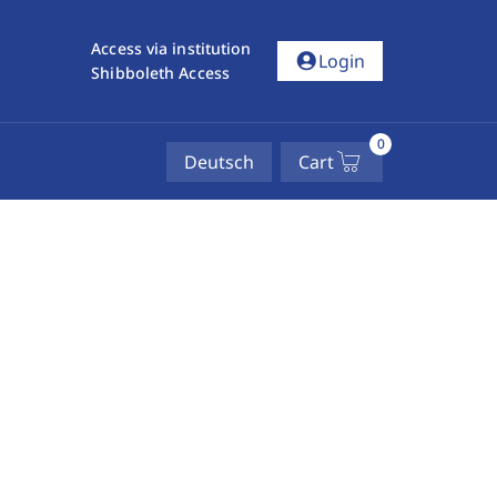
Access via institution
account_circle
Login
Shibboleth Access
0
Deutsch
Cart