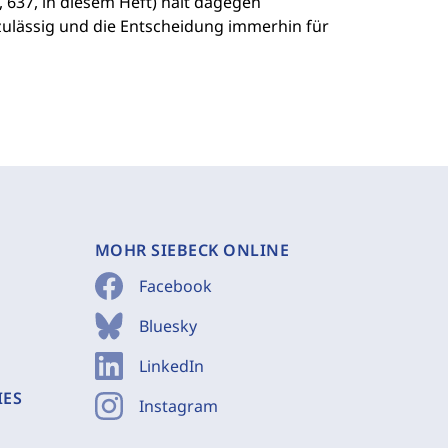
 637, in diesem Heft) hält dagegen
ulässig und die Entscheidung immerhin für
MOHR SIEBECK ONLINE
Facebook
Bluesky
LinkedIn
IES
Instagram