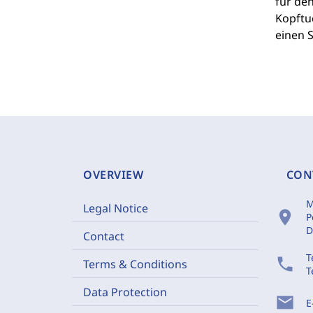
für den
Kopftu
einen S
OVERVIEW
CON
M
Legal Notice
location_on
P
D
Contact
T
phone
Terms & Conditions
T
Data Protection
mail
E