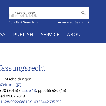
search
Search Term
Full-Text Search
Advanced Search
SS
PUBLISH
SERVICE
ABOUT
fassungsrecht
n: Entscheidungen
enZeitung
(JZ)
70 (2015) /
Issue 13
,
pp. 666-680 (15)
hed 09.07.2018
.1628/002268815X14333442635352