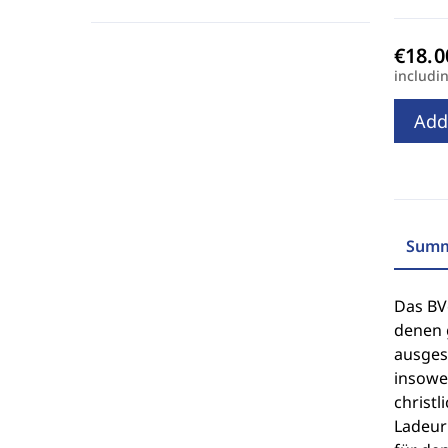
includi
Add
Summ
Das BV
denen 
ausges
insowe
christl
Ladeur 