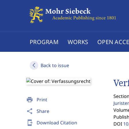
PROGRAM
WORKS
OPEN ACCE
Back to issue
Ver
Sectio
print
Print
Jurist
Volume 
share
Share
Publis
send_to_mobile
Download Citation
DOI
10