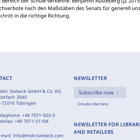
 Bereich der Schule verkenne. Benjamin Rusteberg (JZ 2015,
chverbote nach den Maßstäben des Senats für generell unz
chritt in die richtige Richtung.
TACT
NEWSLETTER
ohr Siebeck GmbH & Co. KG
Subscribe now
ostfach 2040
-72010 Tübingen
Unsubscribe here
elephone:
+49 7071-923-0
elefax:
+49 7071-51104
NEWSLETTER FOR LIBRAR
AND RETAILERS
-mail:
info@mohrsiebeck.com