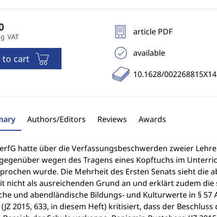
article PDF
ng VAT
available
 to cart
10.1628/002268815X1
ary
Authors/Editors
Reviews
Awards
erfG hatte über die Verfassungsbeschwerden zweier Lehre
gegenüber wegen des Tragens eines Kopftuchs im Unterri
prochen wurde. Die Mehrheit des Ersten Senats sieht die 
it nicht als ausreichenden Grund an und erklärt zudem die 
iche und abendländische Bildungs- und Kulturwerte in § 57 A
(JZ 2015, 633, in diesem Heft) kritisiert, dass der Beschlus