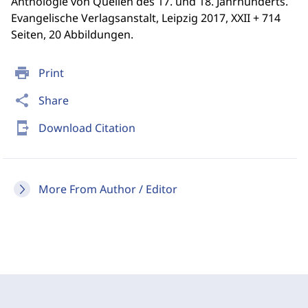
Anthologie von Quellen des 17. und 18. Jahrhunderts.
Evangelische Verlagsanstalt, Leipzig 2017, XXII + 714
Seiten, 20 Abbildungen.
print
Print
share
Share
send_to_mobile
Download Citation
More From Author / Editor