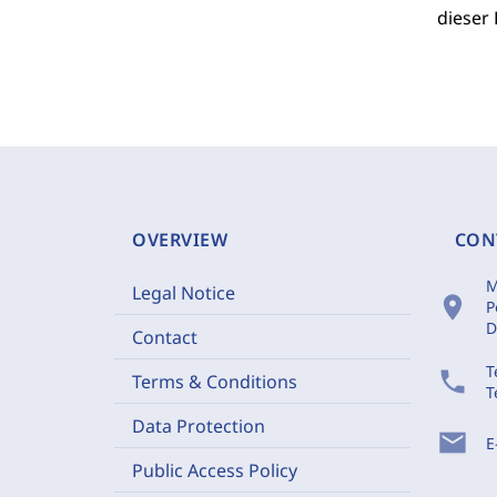
dieser
OVERVIEW
CON
M
Legal Notice
location_on
P
D
Contact
T
phone
Terms & Conditions
T
Data Protection
mail
E
Public Access Policy