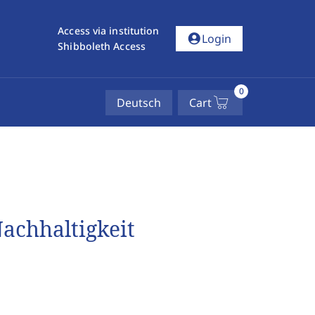
Access via institution
account_circle
Login
Shibboleth Access
0
Deutsch
Cart
Nachhaltigkeit