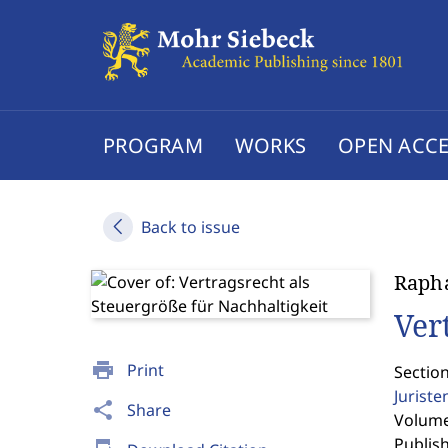
PROGRAM
WORKS
OPEN ACCE
Back to issue
Raph
Ver
print
Print
Section
Jurist
share
Share
Volume 
Publis