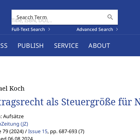
search
Search Term
Full-Text Search
Advanced Search
SS
PUBLISH
SERVICE
ABOUT
ael Koch
tragsrecht als Steuergröße für 
: Aufsätze
enZeitung
(JZ)
79 (2024) /
Issue 15
,
pp. 687-693 (7)
hed 06.08.2024