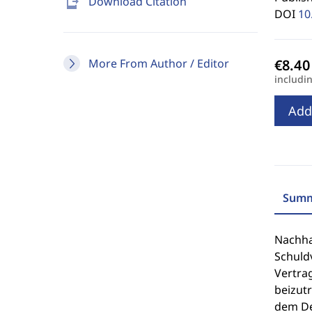
send_to_mobile
Download Citation
DOI
10
More From Author / Editor
includi
Add
Summ
Nachha
Schuld
Vertra
beizutr
dem De