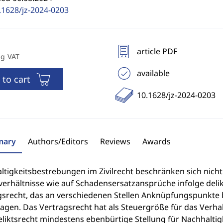
.1628/jz-2024-0203
article PDF
ng VAT
available
 to cart
10.1628/jz-2024-0203
ary
Authors/Editors
Reviews
Awards
ltigkeitsbestrebungen im Zivilrecht beschränken sich nicht
verhältnisse wie auf Schadensersatzansprüche infolge deli
gsrecht, das an verschiedenen Stellen Anknüpfungspunkte 
agen. Das Vertragsrecht hat als Steuergröße für das Verhal
liktsrecht mindestens ebenbürtige Stellung für Nachhaltigk