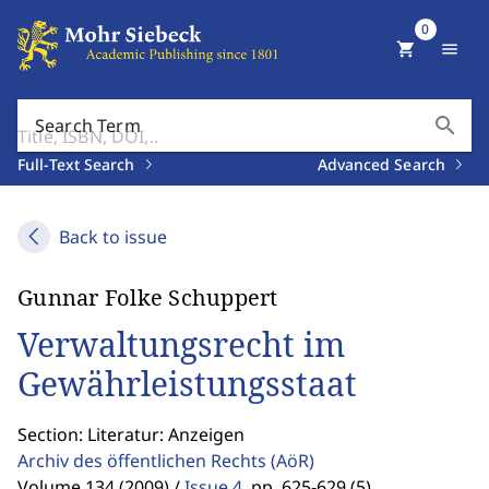
0
shopping_cart
menu
search
Search Term
Full-Text Search
Advanced Search
Back to issue
Gunnar Folke Schuppert
Verwaltungsrecht im
Gewährleistungsstaat
Section: Literatur: Anzeigen
Archiv des öffentlichen Rechts
(AöR)
Volume 134 (2009) /
Issue 4
,
pp. 625-629 (5)