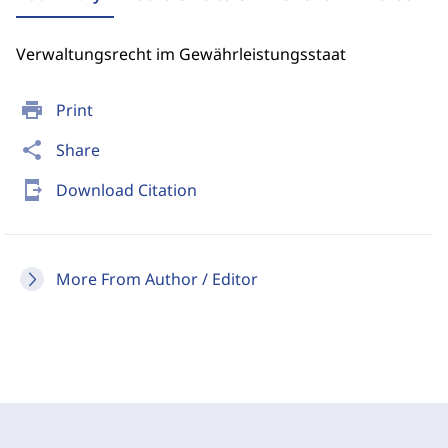
Verwaltungsrecht im Gewährleistungsstaat
print
Print
share
Share
send_to_mobile
Download Citation
More From Author / Editor