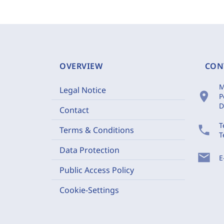
OVERVIEW
CON
M
Legal Notice
location_on
P
D
Contact
T
phone
Terms & Conditions
T
Data Protection
mail
E
Public Access Policy
Cookie-Settings