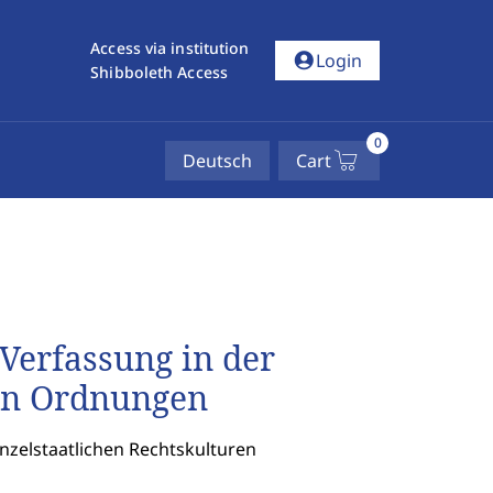
Access via institution
account_circle
Login
Shibboleth Access
0
Deutsch
Cart
 Verfassung in der
en Ordnungen
inzelstaatlichen Rechtskulturen