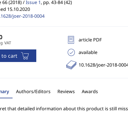
66 (2018) /
Issue 1
,
pp. 43-84 (42)
hed 15.10.2020
.1628/joer-2018-0004
article PDF
ng VAT
available
 to cart
10.1628/joer-2018-000
ary
Authors/Editors
Reviews
Awards
et that detailed information about this product is still miss