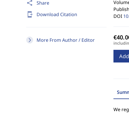
Volume 
share
Share
Publis
send_to_mobile
Download Citation
DOI
10
More From Author / Editor
includi
Add
Summ
We regr