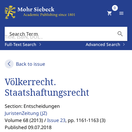
0
shopping_cart
menu
search
Search Term
Full-Text Search
Advanced Search
Back to issue
Völkerrecht.
Staatshaftungsrecht
Section: Entscheidungen
JuristenZeitung
(JZ)
Volume 68 (2013) /
Issue 23
,
pp. 1161-1163 (3)
Published 09.07.2018