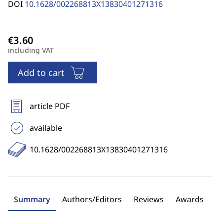
DOI
10.1628/002268813X13830401271316
including VAT
Add to cart
article PDF
available
10.1628/002268813X13830401271316
Summary
Authors/Editors
Reviews
Awards