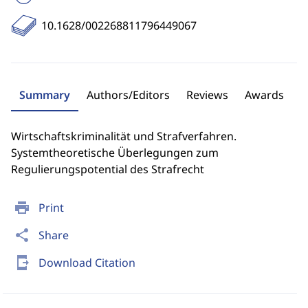
10.1628/002268811796449067
Summary
Authors/Editors
Reviews
Awards
Wirtschaftskriminalität und Strafverfahren.
Systemtheoretische Überlegungen zum
Regulierungspotential des Strafrecht
print
Print
share
Share
send_to_mobile
Download Citation