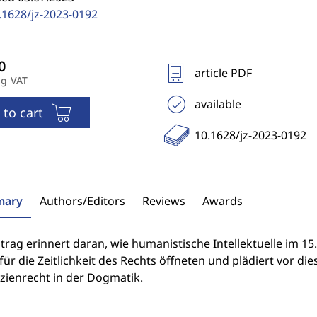
.1628/jz-2023-0192
article PDF
ng VAT
available
 to cart
10.1628/jz-2023-0192
ary
Authors/Editors
Reviews
Awards
trag erinnert daran, wie humanistische Intellektuelle im 15
ür die Zeitlichkeit des Rechts öffneten und plädiert vor di
zienrecht in der Dogmatik.