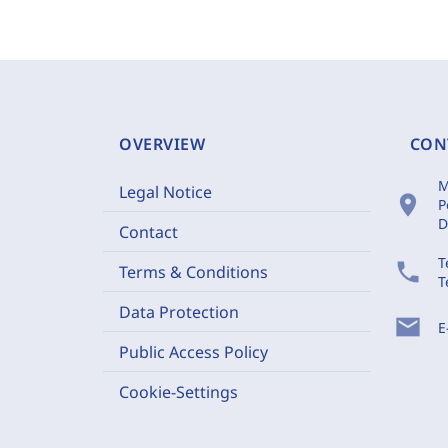
OVERVIEW
CON
M
Legal Notice
location_on
P
D
Contact
T
phone
Terms & Conditions
T
Data Protection
mail
E
Public Access Policy
Cookie-Settings