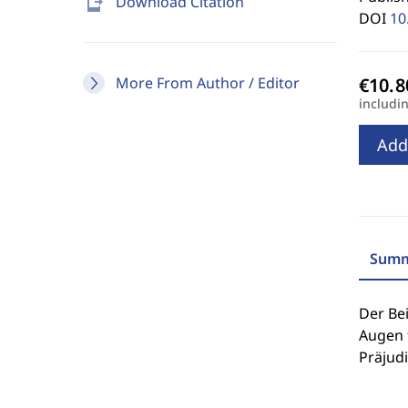
send_to_mobile
Download Citation
DOI
10
More From Author / Editor
includi
Add
Summ
Der Bei
Augen f
Präjudi