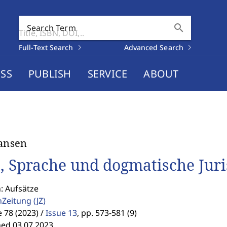
search
Search Term
Full-Text Search
Advanced Search
SS
PUBLISH
SERVICE
ABOUT
Jansen
t, Sprache und dogmatische Jur
: Aufsätze
enZeitung
(JZ)
78 (2023) /
Issue 13
,
pp. 573-581 (9)
hed 03.07.2023