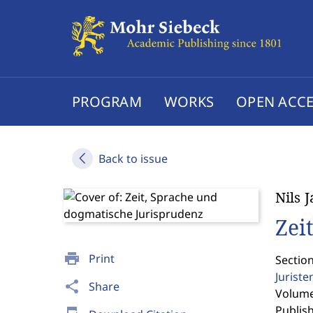
PROGRAM
WORKS
OPEN ACCE
Back to issue
Nils 
Zei
print
Print
Section
Jurist
share
Share
Volume 
Publis