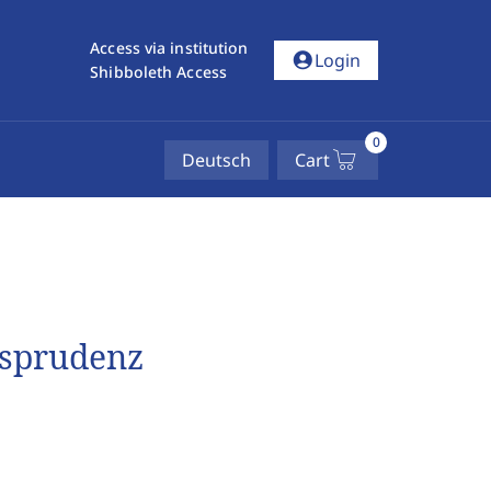
Access via institution
account_circle
Login
Shibboleth Access
0
Deutsch
Cart
isprudenz