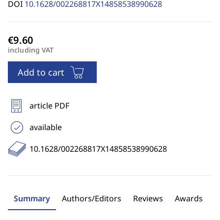
DOI
10.1628/002268817X14858538990628
including VAT
Add to cart
article PDF
available
10.1628/002268817X14858538990628
Summary
Authors/Editors
Reviews
Awards