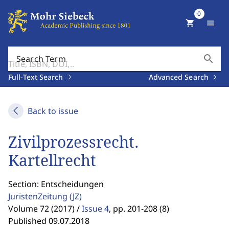
0
shopping_cart
menu
search
Search Term
Full-Text Search
Advanced Search
Back to issue
Zivilprozessrecht.
Kartellrecht
Section: Entscheidungen
JuristenZeitung
(JZ)
Volume 72 (2017) /
Issue 4
,
pp. 201-208 (8)
Published 09.07.2018