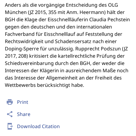
Anders als die vorgängige Entscheidung des OLG
München (JZ 2015, 355 mit Anm. Heermann) hält der
BGH die Klage der Eisschnellläuferin Claudia Pechstein
gegen den deutschen und den internationalen
Fachverband für Eisschnelllauf auf Feststellung der
Rechtswidrigkeit und Schadensersatz nach einer
Doping-Sperre für unzulässig. Rupprecht Podszun (JZ
2017, 208) kritisiert die kartellrechtliche Prüfung der
Schiedsvereinbarung durch den BGH, der weder die
Interessen der Klägerin in ausreichendem Maße noch
das Interesse der Allgemeinheit an der Freiheit des
Wettbewerbs berücksichtigt habe.
print
Print
share
Share
send_to_mobile
Download Citation