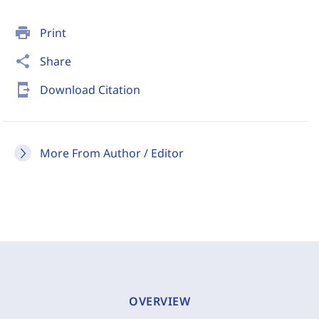
print
Print
share
Share
send_to_mobile
Download Citation
More From Author / Editor
OVERVIEW