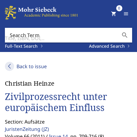
0
shopping_cart
menu
search
Search Term
Full-Text Search
Advanced Search
Back to issue
Christian Heinze
Zivilprozessrecht unter
europäischem Einfluss
Section: Aufsätze
JuristenZeitung
(JZ)
Volume 66 (2011) /
Issue 14
,
pp. 709-716 (8)