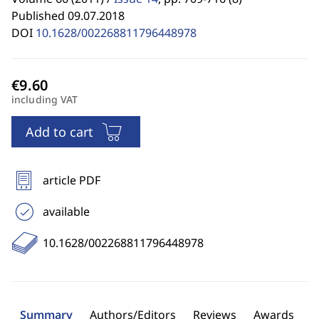
Published 09.07.2018
DOI
10.1628/002268811796448978
including VAT
Add to cart
article PDF
available
10.1628/002268811796448978
Summary
Authors/Editors
Reviews
Awards