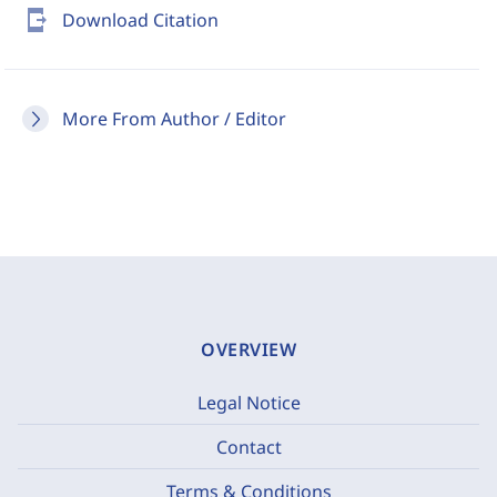
send_to_mobile
Download Citation
More From Author / Editor
OVERVIEW
Legal Notice
Contact
Terms & Conditions