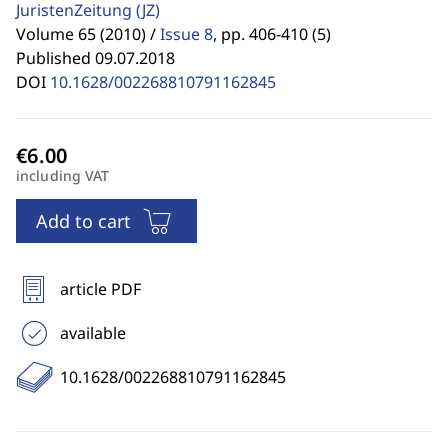
JuristenZeitung
(JZ)
Volume 65 (2010) /
Issue 8
,
pp. 406-410 (5)
Published 09.07.2018
DOI
10.1628/002268810791162845
including VAT
Add to cart
article PDF
available
10.1628/002268810791162845