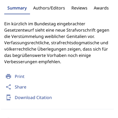
Summary
Authors/Editors
Reviews
Awards
Ein kürzlich im Bundestag eingebrachter
Gesetzentwurf sieht eine neue Strafvorschrift gegen
die Verstümmelung weiblicher Genitalien vor.
Verfassungsrechtliche, strafrechtsdogmatische und
völkerrechtliche Überlegungen zeigen, dass sich für
das begrüßenswerte Vorhaben noch einige
Verbesserungen empfehlen.
print
Print
share
Share
send_to_mobile
Download Citation