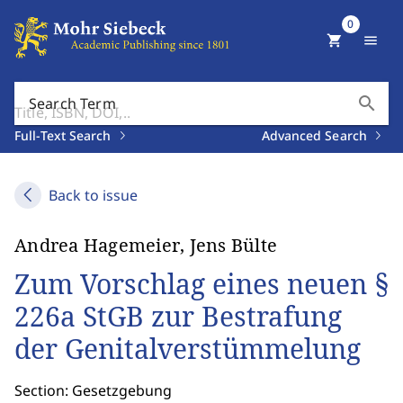
0
shopping_cart
menu
search
Search Term
Full-Text Search
Advanced Search
Back to issue
Andrea Hagemeier, Jens Bülte
Zum Vorschlag eines neuen §
226a StGB zur Bestrafung
der Genitalverstümmelung
Section: Gesetzgebung