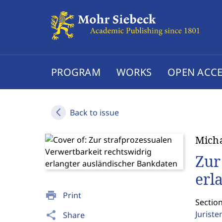
PROGRAM
WORKS
OPEN ACCE
Back to issue
Micha
Zur
erl
print
Print
Section
Jurist
share
Share