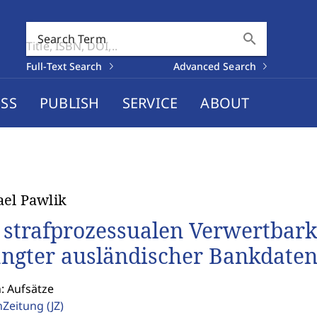
search
Search Term
Full-Text Search
Advanced Search
SS
PUBLISH
SERVICE
ABOUT
el Pawlik
 strafprozessualen Verwertbark
angter ausländischer Bankdate
: Aufsätze
enZeitung
(JZ)