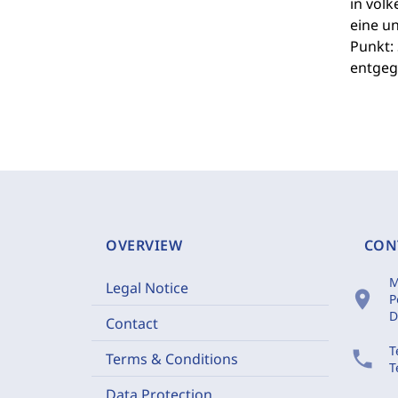
in völk
eine u
Punkt: 
entgeg
OVERVIEW
CON
M
Legal Notice
location_on
P
D
Contact
T
phone
Terms & Conditions
T
Data Protection