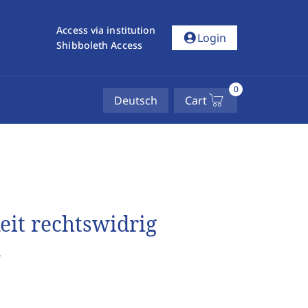
Access via institution
account_circle
Login
Shibboleth Access
0
Deutsch
Cart
eit rechtswidrig
n