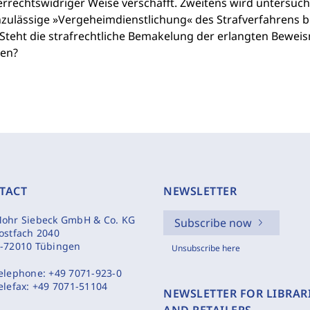
errechtswidriger Weise verschafft. Zweitens wird untersuc
nzulässige »Vergeheimdienstlichung« des Strafverfahrens be
Steht die strafrechtliche Bemakelung der erlangten Beweis
en?
TACT
NEWSLETTER
ohr Siebeck GmbH & Co. KG
Subscribe now
ostfach 2040
-72010 Tübingen
Unsubscribe here
elephone:
+49 7071-923-0
elefax:
+49 7071-51104
NEWSLETTER FOR LIBRAR