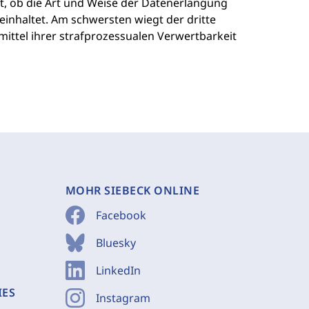
ht, ob die Art und Weise der Datenerlangung
inhaltet. Am schwersten wiegt der dritte
mittel ihrer strafprozessualen Verwertbarkeit
MOHR SIEBECK ONLINE
Facebook
Bluesky
LinkedIn
IES
Instagram