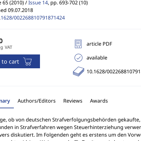
65 (2010) /
Issue 14
,
pp. 693-702 (10)
hed 09.07.2018
.1628/002268810791871424
article PDF
ng VAT
available
 to cart
10.1628/00226881079
ary
Authors/Editors
Reviews
Awards
age, ob von deutschen Strafverfolgungsbehörden gekaufte,
nden in Strafverfahren wegen Steuerhinterziehung verwer
vers diskutiert. Im Folgenden geht es erstens um den Vorwu