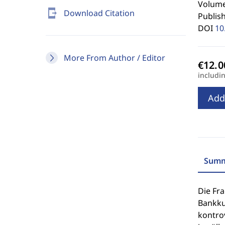
Volume 
send_to_mobile
Download Citation
Publis
DOI
10
More From Author / Editor
includi
Add
Summ
Die Fr
Bankku
kontro