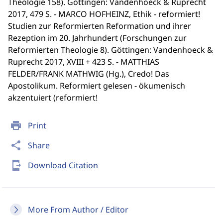
Theologie 158). Göttingen: Vandenhoeck & Ruprecht
2017, 479 S. - MARCO HOFHEINZ, Ethik - reformiert!
Studien zur Reformierten Reformation und ihrer
Rezeption im 20. Jahrhundert (Forschungen zur
Reformierten Theologie 8). Göttingen: Vandenhoeck &
Ruprecht 2017, XVIII + 423 S. - MATTHIAS
FELDER/FRANK MATHWIG (Hg.), Credo! Das
Apostolikum. Reformiert gelesen - ökumenisch
akzentuiert (reformiert!
print
Print
share
Share
send_to_mobile
Download Citation
More From Author / Editor