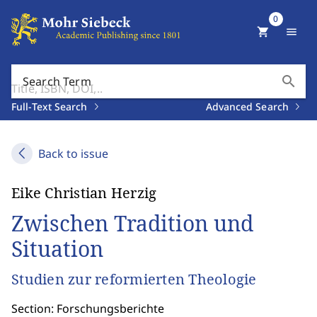
0
shopping_cart
menu
search
Search Term
Full-Text Search
Advanced Search
Back to issue
Eike Christian Herzig
Zwischen Tradition und
Situation
Studien zur reformierten Theologie
Section: Forschungsberichte