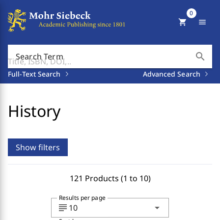
0
shopping_cart
menu
search
Search Term
Full-Text Search
Advanced Search
History
Show filters
121 Products (1 to 10)
Results per page
subject
arrow_drop_down
10