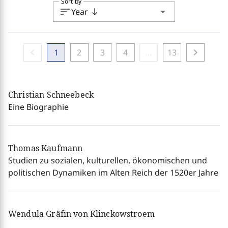
Sort by
sort
arrow_drop_down
Year
south
chevron_left
chevron_right
1
2
3
4
...
13
Christian Schneebeck
Eine Biographie
Thomas Kaufmann
Studien zu sozialen, kulturellen, ökonomischen und
politischen Dynamiken im Alten Reich der 1520er Jahre
Wendula Gräfin von Klinckowstroem