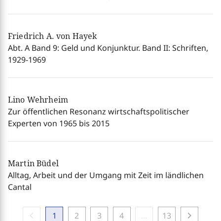
Friedrich A. von Hayek
Abt. A Band 9: Geld und Konjunktur. Band II: Schriften,
1929-1969
Lino Wehrheim
Zur öffentlichen Resonanz wirtschaftspolitischer
Experten von 1965 bis 2015
Martin Büdel
Alltag, Arbeit und der Umgang mit Zeit im ländlichen
Cantal
chevron_left
chevron_right
1
2
3
4
...
13