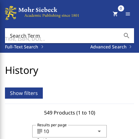
0
shopping_cart
menu
search
Search Term
Full-Text Search
Advanced Search
History
Show filters
549 Products (1 to 10)
Results per page
subject
arrow_drop_down
10