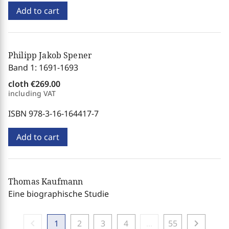
Add to cart
Philipp Jakob Spener
Band 1: 1691-1693
cloth
€269.00
including VAT
ISBN 978-3-16-164417-7
Add to cart
Thomas Kaufmann
Eine biographische Studie
chevron_left
chevron_right
1
2
3
4
...
55