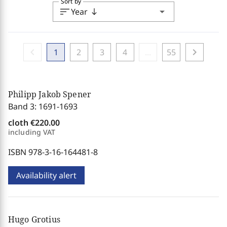
Sort by
sort
arrow_drop_down
Year
south
chevron_left
chevron_right
1
2
3
4
...
55
Philipp Jakob Spener
Band 3: 1691-1693
cloth
€220.00
including VAT
ISBN 978-3-16-164481-8
Availability alert
Hugo Grotius