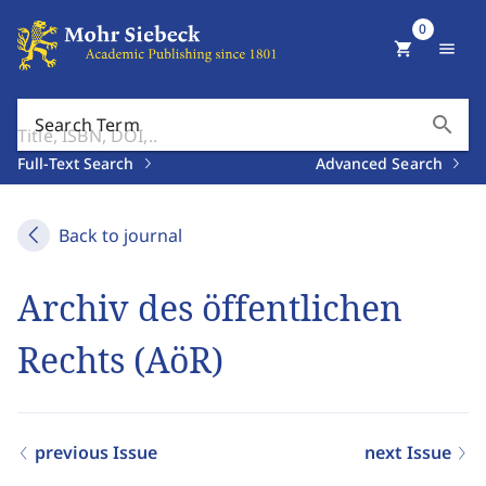
0
shopping_cart
menu
search
Search Term
Full-Text Search
Advanced Search
Back to journal
Archiv des öffentlichen
Rechts (AöR)
previous Issue
next Issue