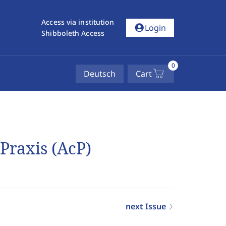
Access via institution
account_circle
Login
Shibboleth Access
0
Deutsch
Cart
 Praxis (AcP)
next Issue