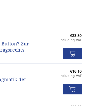
1
including VAT
e Button? Zur
tragsrechts
including VAT
ogmatik der