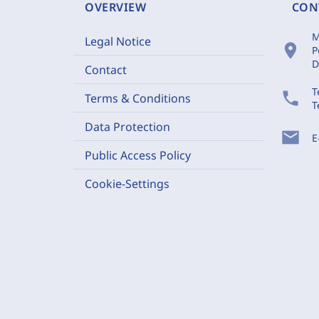
OVERVIEW
CON
M
Legal Notice
location_on
P
D
Contact
T
phone
Terms & Conditions
T
Data Protection
mail
E
Public Access Policy
Cookie-Settings