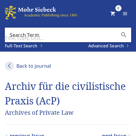
0
shopping_cart
menu
search
Search Term
Full-Text Search
Advanced Search
Back to journal
Archiv für die civilistische
Praxis (AcP)
Archives of Private Law
previous Issue
next Issue