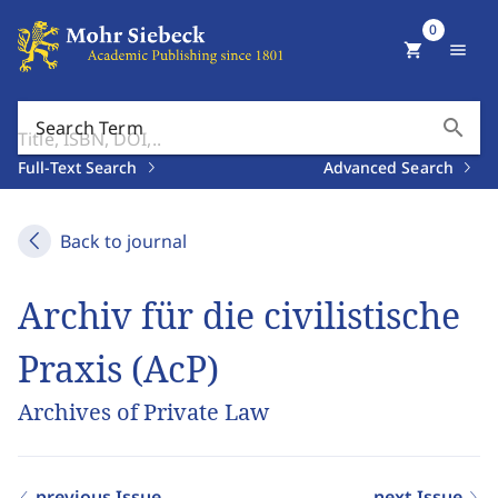
0
shopping_cart
menu
search
Search Term
Full-Text Search
Advanced Search
Back to journal
Archiv für die civilistische
Praxis (AcP)
Archives of Private Law
previous Issue
next Issue