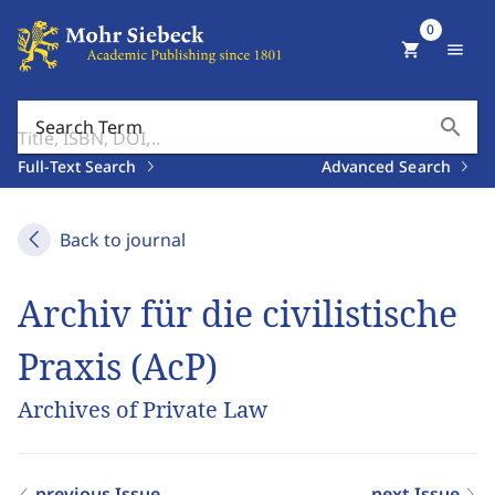
0
shopping_cart
menu
search
Search Term
Full-Text Search
Advanced Search
Back to journal
Archiv für die civilistische
Praxis (AcP)
Archives of Private Law
previous Issue
next Issue