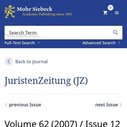
0
shopping_cart
menu
search
Search Term
Full-Text Search
Advanced Search
Back to journal
JuristenZeitung (JZ)
previous Issue
next Issue
Volume 62 (2007)
/
Issue 12