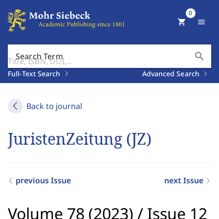
0
shopping_cart
menu
search
Search Term
Full-Text Search
Advanced Search
Back to journal
JuristenZeitung (JZ)
previous Issue
next Issue
Volume 78 (2023)
/
Issue 12