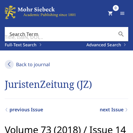
0
shopping_cart
menu
search
Search Term
Full-Text Search
Advanced Search
Back to journal
JuristenZeitung (JZ)
previous Issue
next Issue
Volume 73 (2018)
/
Issue 14