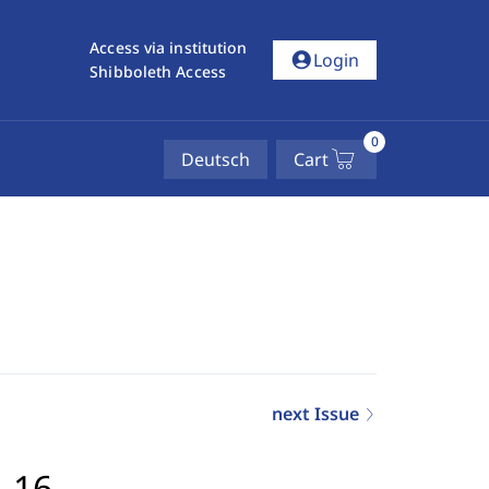
Access via institution
account_circle
Login
Shibboleth Access
0
Deutsch
Cart
next Issue
5-16