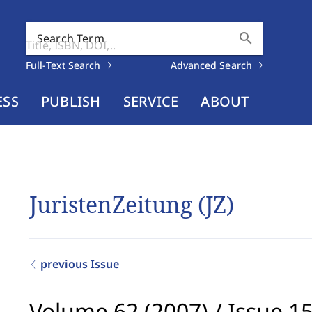
search
Search Term
Full-Text Search
Advanced Search
ESS
PUBLISH
SERVICE
ABOUT
JuristenZeitung (JZ)
previous Issue
Volume 62 (2007)
/
Issue 1