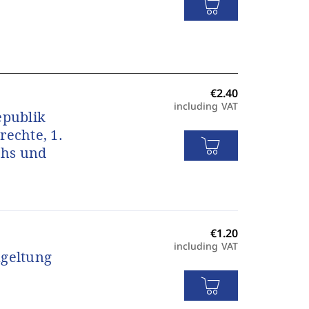
including VAT
epublik
rechte, 1.
chs und
including VAT
mgeltung