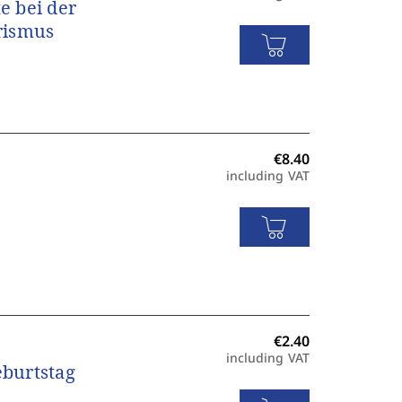
e bei der
rismus
including VAT
including VAT
burtstag