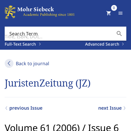
0
shopping_cart
menu
search
Search Term
Full-Text Search
Advanced Search
Back to journal
JuristenZeitung (JZ)
previous Issue
next Issue
Volume 61 (2006)
/
Issue 6