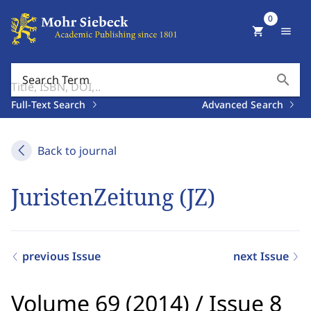
0
shopping_cart
menu
search
Search Term
Full-Text Search
Advanced Search
Back to journal
JuristenZeitung (JZ)
previous Issue
next Issue
Volume 69 (2014)
/
Issue 8